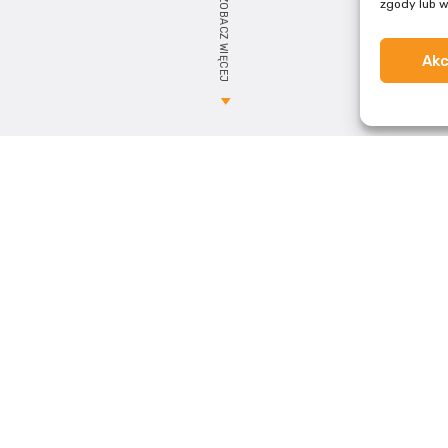
ZOBACZ WIĘCEJ
zgody lub w
Akc