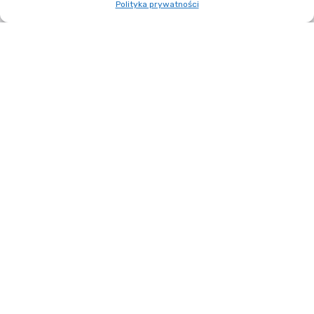
Polityka prywatności
01
ELIPSOMETRYCZNA
POROWATOŚĆ